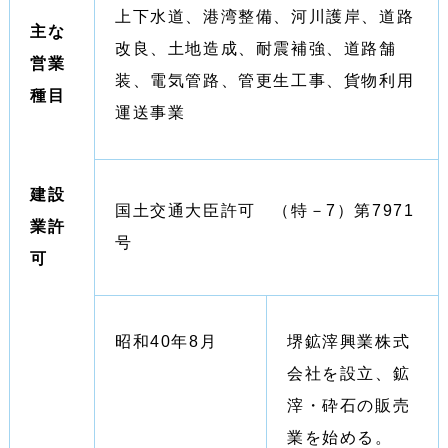
上下水道、港湾整備、河川護岸、道路
主な
改良、土地造成、耐震補強、道路舗
営業
装、電気管路、管更生工事、貨物利用
種目
運送事業
建設
国土交通大臣許可 （特－7）第7971
業許
号
可
昭和40年8月
堺鉱滓興業株式
会社を設立、鉱
滓・砕石の販売
業を始める。