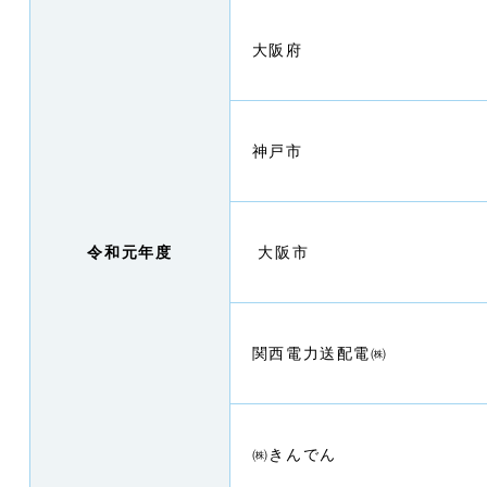
大阪府
神戸市
令和元年度
大阪市
関西電力送配電㈱
㈱きんでん