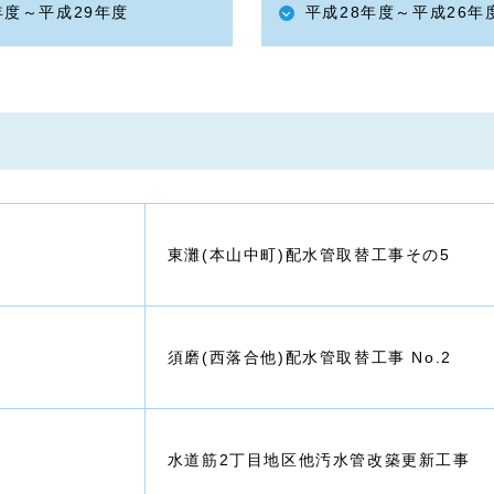
年度～平成29年度
平成28年度～平成26年
東灘(本山中町)配水管取替工事その5
須磨(西落合他)配水管取替工事 No.2
水道筋2丁目地区他汚水管改築更新工事