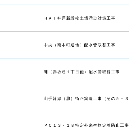
ＨＡＴ神戸新設校土壌汚染対策工事
中央（南本町通他）配水管取替工事
灘（赤坂通１丁目他）配水管取替工事
山手幹線（灘）街路築造工事（その５－
ＰＣ１３・１８特定外来生物定着防止工