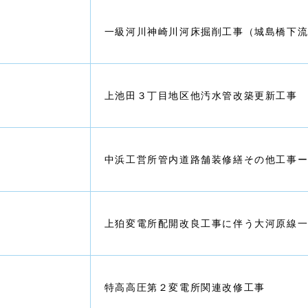
一級河川神崎川河床掘削工事（城島橋下
上池田３丁目地区他汚水管改築更新工事
中浜工営所管内道路舗装修繕その他工事
上狛変電所配開改良工事に伴う大河原線
特高高圧第２変電所関連改修工事