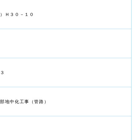
流）Ｈ３０－１０
ー３
一部地中化工事（管路）