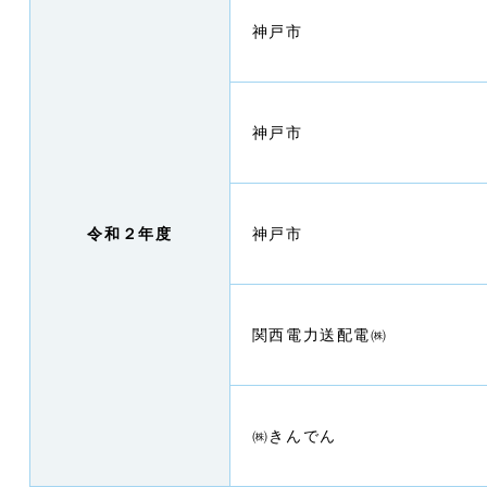
神戸市
神戸市
令和２年度
神戸市
関西電力送配電㈱
㈱きんでん