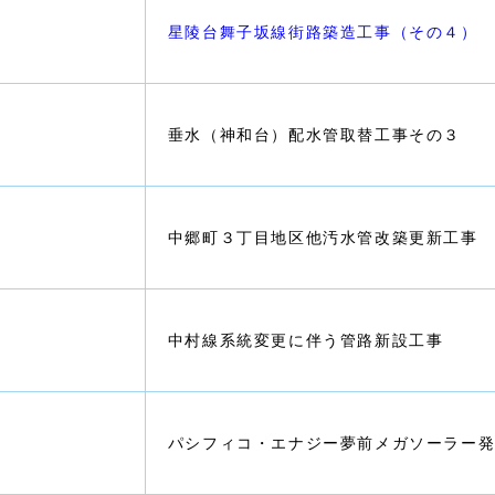
星陵台舞子坂線街路築造工事（その４）
垂水（神和台）配水管取替工事その３
中郷町３丁目地区他汚水管改築更新工事
中村線系統変更に伴う管路新設工事
パシフィコ・エナジー夢前メガソーラー