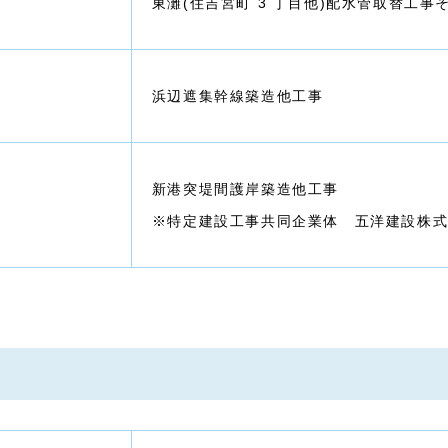
東灘(住吉宮町 3 丁目他)配水管取替工事
浜辺遮集幹線築造他工事
新港突堤間護岸築造他工事
※特定建設工事共同企業体 五洋建設株