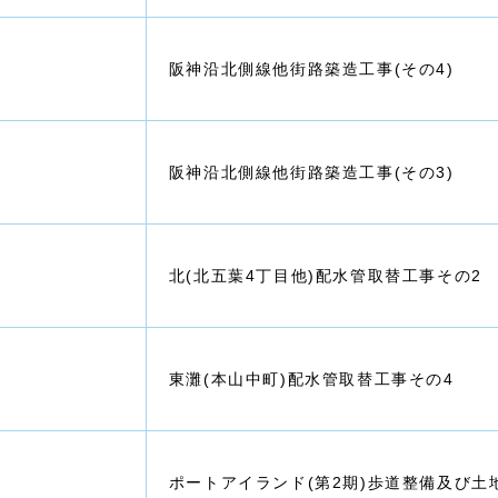
阪神沿北側線他街路築造工事(その4)
阪神沿北側線他街路築造工事(その3)
北(北五葉4丁目他)配水管取替工事その2
東灘(本山中町)配水管取替工事その4
ポートアイランド(第2期)歩道整備及び土