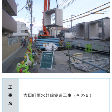
工
事
吉田町雨水幹線築造工事（その５）
名