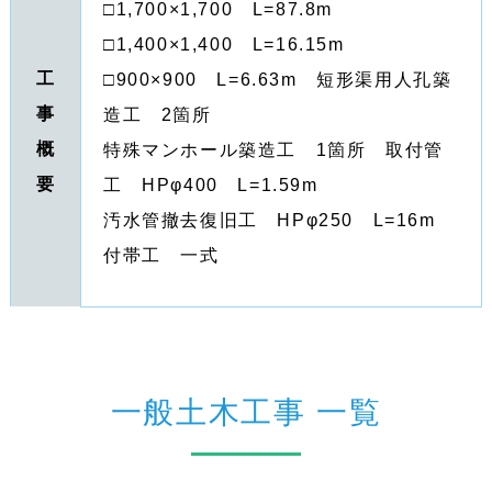
□1,700×1,700 L=87.8m
□1,400×1,400 L=16.15m
工
□900×900 L=6.63m 短形渠用人孔築
事
造工 2箇所
概
特殊マンホール築造工 1箇所 取付管
要
工 HPφ400 L=1.59m
汚水管撤去復旧工 HPφ250 L=16m
付帯工 一式
一般土木工事 一覧