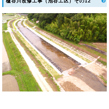
櫨谷川改修工事（池谷工区）その12